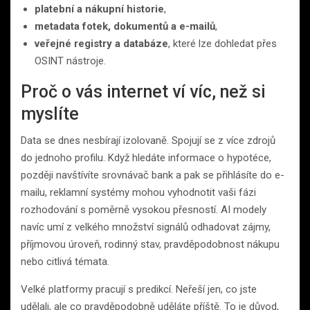
platební a nákupní historie
,
metadata fotek, dokumentů a e-mailů
,
veřejné registry a databáze
, které lze dohledat přes
OSINT nástroje.
Proč o vás internet ví víc, než si
myslíte
Data se dnes nesbírají izolovaně. Spojují se z více zdrojů
do jednoho profilu. Když hledáte informace o hypotéce,
později navštívíte srovnávač bank a pak se přihlásíte do e-
mailu, reklamní systémy mohou vyhodnotit vaši fázi
rozhodování s poměrně vysokou přesností. AI modely
navíc umí z velkého množství signálů odhadovat zájmy,
příjmovou úroveň, rodinný stav, pravděpodobnost nákupu
nebo citlivá témata.
Velké platformy pracují s predikcí. Neřeší jen, co jste
udělali, ale co pravděpodobně uděláte příště. To je důvod,