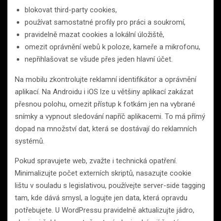
blokovat third-party cookies,
používat samostatné profily pro práci a soukromí,
pravidelně mazat cookies a lokální úložiště,
omezit oprávnění webů k poloze, kameře a mikrofonu,
nepřihlašovat se všude přes jeden hlavní účet.
Na mobilu zkontrolujte reklamní identifikátor a oprávnění
aplikací. Na Androidu i iOS lze u většiny aplikací zakázat
přesnou polohu, omezit přístup k fotkám jen na vybrané
snímky a vypnout sledování napříč aplikacemi. To má přímý
dopad na množství dat, která se dostávají do reklamních
systémů.
Pokud spravujete web, zvažte i technická opatření.
Minimalizujte počet externích skriptů, nasazujte cookie
lištu v souladu s legislativou, používejte server-side tagging
tam, kde dává smysl, a logujte jen data, která opravdu
potřebujete. U WordPressu pravidelně aktualizujte jádro,