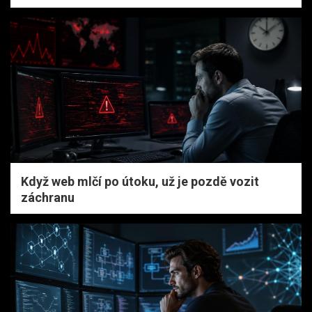
Když web mlčí po útoku, už je pozdě vozit
záchranu