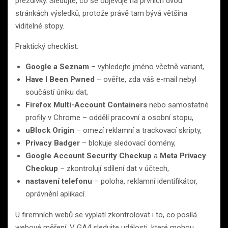
přezdívky. Sledujte, co se objevuje na prvních dvou
stránkách výsledků, protože právě tam bývá většina
viditelné stopy.
Praktický checklist:
Google a Seznam
– vyhledejte jméno včetně variant,
Have I Been Pwned
– ověřte, zda váš e-mail nebyl
součástí úniku dat,
Firefox Multi-Account Containers
nebo samostatné
profily v Chrome – oddělí pracovní a osobní stopu,
uBlock Origin
– omezí reklamní a trackovací skripty,
Privacy Badger
– blokuje sledovací domény,
Google Account Security Checkup
a
Meta Privacy
Checkup
– zkontrolují sdílení dat v účtech,
nastavení telefonu
– poloha, reklamní identifikátor,
oprávnění aplikací.
U firemních webů se vyplatí zkontrolovat i to, co posílá
webové měření. V GA4 sledujte události, které mohou