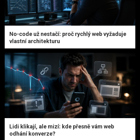
No-code už nestačí: proč rychlý web vyžaduje
vlastní architekturu
Lidi klikají, ale mizí: kde přesně vám web
odhání konverze?