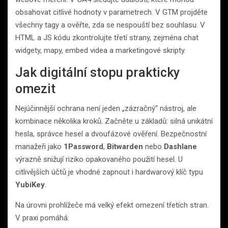
obsahovat citlivé hodnoty v parametrech. V GTM projděte
všechny tagy a ověřte, zda se nespouští bez souhlasu. V
HTML a JS kódu zkontrolujte třetí strany, zejména chat
widgety, mapy, embed videa a marketingové skripty.
Jak digitální stopu prakticky
omezit
Nejúčinnější ochrana není jeden „zázračný“ nástroj, ale
kombinace několika kroků. Začněte u základů: silná unikátní
hesla, správce hesel a dvoufázové ověření. Bezpečnostní
manažeři jako
1Password
,
Bitwarden
nebo
Dashlane
výrazně snižují riziko opakovaného použití hesel. U
citlivějších účtů je vhodné zapnout i hardwarový klíč typu
YubiKey
.
Na úrovni prohlížeče má velký efekt omezení třetích stran.
V praxi pomáhá: