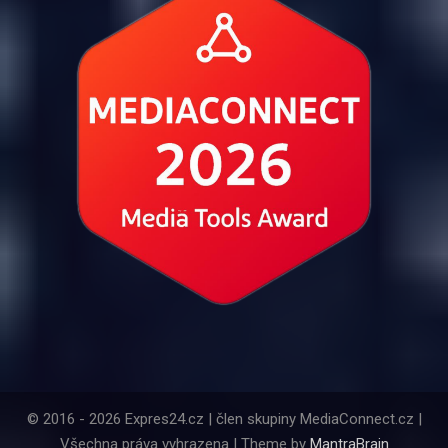
© 2016 - 2026 Expres24.cz | člen skupiny MediaConnect.cz |
Všechna práva vyhrazena | Theme by
MantraBrain