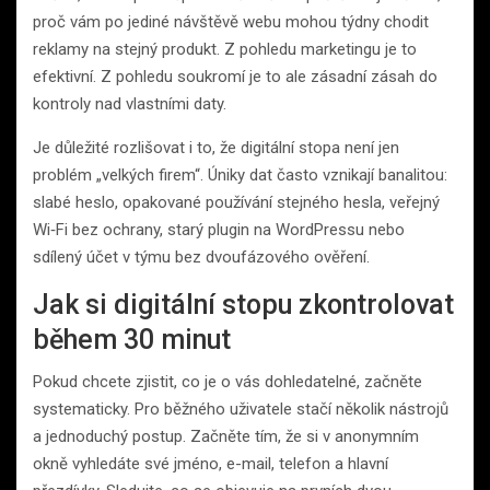
proč vám po jediné návštěvě webu mohou týdny chodit
reklamy na stejný produkt. Z pohledu marketingu je to
efektivní. Z pohledu soukromí je to ale zásadní zásah do
kontroly nad vlastními daty.
Je důležité rozlišovat i to, že digitální stopa není jen
problém „velkých firem“. Úniky dat často vznikají banalitou:
slabé heslo, opakované používání stejného hesla, veřejný
Wi‑Fi bez ochrany, starý plugin na WordPressu nebo
sdílený účet v týmu bez dvoufázového ověření.
Jak si digitální stopu zkontrolovat
během 30 minut
Pokud chcete zjistit, co je o vás dohledatelné, začněte
systematicky. Pro běžného uživatele stačí několik nástrojů
a jednoduchý postup. Začněte tím, že si v anonymním
okně vyhledáte své jméno, e-mail, telefon a hlavní