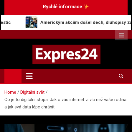
Skip
Rychlé informace
to
content
Americkým akciím došel dech, dluhopisy zaznamenaly pokles
Expres24.cz
Rychlé zprávy po celý den
Home
Digitální svět
Co je to digitální stopa: Jak o vás internet ví víc než vaše rodina
a jak svá data lépe chránit