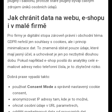
pluginy i šablonu, protože staré pluginy bývají častým
zdrojem úniků osobních údajů.
Jak chránit data na webu, e-shopu
i v malé firmě
Pro firmy je digitální stopa zároveň právní i obchodní téma.
GDPR neřeší jen souhlasy s cookies, ale i princip
minimalizace dat. To znamená sbírat pouze údaje, které
mají jasný účel, a uchovávat je jen po nezbytně dlouhou
dobu. Pokud například e-shop posílá do analytiky celé e-
mailové adresy nebo telefonní čísla, je to zbytečné riziko.
Dobrá praxe vypadá takto:
používat
Consent Mode
a správně nastavený cookie
consent,
anonymizovat IP adresy tam, kde je to možné,
ořezat osobní údaje v URL parametrech,
oddělit marketingová data od provozních dat,