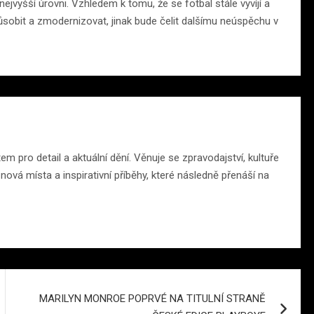
ejvyšší úrovni. Vzhledem k tomu, že se fotbal stále vyvíjí a
ůsobit a zmodernizovat, jinak bude čelit dalšímu neúspěchu v
 pro detail a aktuální dění. Věnuje se zpravodajství, kultuře
ová místa a inspirativní příběhy, které následně přenáší na
MARILYN MONROE POPRVÉ NA TITULNÍ STRANĚ