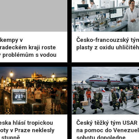
 kempy v
Česko-francouzský tým 
radeckém kraji roste
plasty z oxidu uhličité
y problémům s vodou
eska hlásí tropickou
Český těžký tým USAR 
loty v Praze neklesly
na pomoc do Venezuel
 stupně
sobotu dopoledne