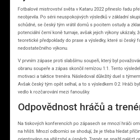
Fotbalové mistrovství světa v Kataru 2022 přineslo řadu př
neobjevila. Po sérii neuspokojivých výsledků v základní skupi
schůdné, se český tým vrátil domů s pocitem ostudy a zklam
potenciální černí koně turnaje, avšak jejich výkony ukázaly,
teoretické předpoklady do praxe a výsledky, které si český f
nedostatečného výkonu.
V prvním zápase proti slabšímu soupeři, který byl považován
obranu soupeře a zápas skončil remízou 1:1. Tento výsledek
motivaci a taktice trenéra. Následoval důležitý duel s týmem
Avšak český tým opět selhal, a to s výsledkem 0:2. Hráči byl
vedlo k rozčarování mezi fanoušky.
Odpovědnost hráčů a trené
Na tiskových konferencích po zápasech se mnozí hráči omlou
na hřišti. Mnozí odborníci se shodují, že je třeba hledat pří
orientováno na vítězství a úspěch. Trenér se snažil nalézt 