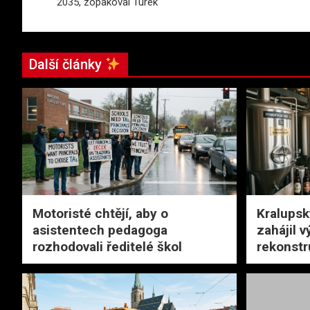
2035, zopakoval Turek
příspěvek
Další články
Motoristé chtějí, aby o
Kralupsk
asistentech pedagoga
zahájil v
rozhodovali ředitelé škol
rekonstr