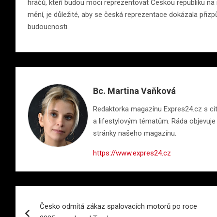
hráčů, kteří budou moci reprezentovat Českou republiku na n
mění, je důležité, aby se česká reprezentace dokázala přizp
budoucnosti.
Bc. Martina Vaňková
Redaktorka magazínu Expres24.cz s citem
a lifestylovým tématům. Ráda objevuje n
stránky našeho magazínu.
https://www.expres24.cz
Navigace
Česko odmítá zákaz spalovacích motorů po roce
pro