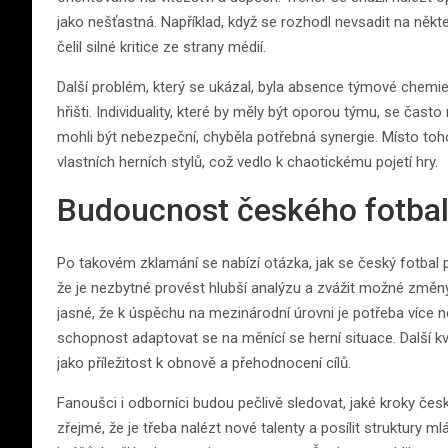
jako nešťastná. Například, když se rozhodl nevsadit na některé
čelil silné kritice ze strany médií.
Další problém, který se ukázal, byla absence týmové chemie.
hřišti. Individuality, které by měly být oporou týmu, se často
mohli být nebezpeční, chyběla potřebná synergie. Místo toho,
vlastních herních stylů, což vedlo k chaotickému pojetí hry.
Budoucnost českého fotba
Po takovém zklamání se nabízí otázka, jak se český fotbal 
že je nezbytné provést hlubší analýzu a zvážit možné změ
jasné, že k úspěchu na mezinárodní úrovni je potřeba více n
schopnost adaptovat se na měnící se herní situace. Další kv
jako příležitost k obnově a přehodnocení cílů.
Fanoušci i odborníci budou pečlivě sledovat, jaké kroky če
zřejmé, že je třeba nalézt nové talenty a posílit struktury ml