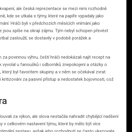
ekvapení, ale česká reprezentace se mezi nimi rozhodně
ně, kde se utkala s týmy, které na papíře vypadaly jako
ání. Hráči byli v předchozích měsících vnímáni jako
 že jsou spíše na okraji zájmu. Tým nebyl schopen převést
otbal zasloužil, se dostavily v podobě porážek a
 za povinnou výhru, čeští hráči nedokázali najít recept na
 vyvolal u fanoušků i odborníků znepokojení a otázky o
, který byl favoritem skupiny a v něm se očekával zvrat.
i kritizováni za pasivní přístup a nedostatek bojovnosti, což
ra
vali za výkon, ale slova nestačila nahradit chybějící nadšení
činy v celkovém nastavení týmu, které by mělo být více
optimální sestavu, avšak jeho rozhodnutí se často ukazovala