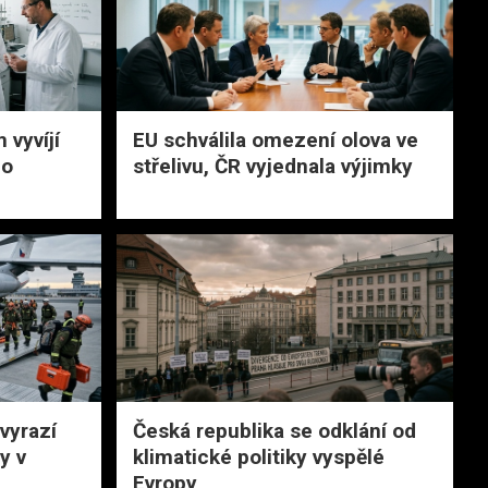
vyvíjí
EU schválila omezení olova ve
ho
střelivu, ČR vyjednala výjimky
vyrazí
Česká republika se odklání od
y v
klimatické politiky vyspělé
Evropy