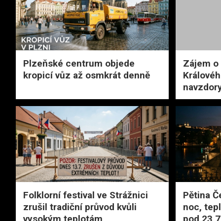
Plzeňské centrum objede
Zájem o
kropicí vůz až osmkrát denně
Královéh
navzdor
Folklorní festival ve Strážnici
Pětina Č
zrušil tradiční průvod kvůli
noc, tep
vysokým teplotám
pod 23,7