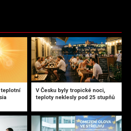
teplotní
V Česku byly tropické noci,
sia
teploty neklesly pod 25 stupňů