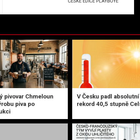
ČESKÉ EDICE PLAYBOYE
ý pivovar Chmeloun
V Česku padl absolutní 
ýrobu piva po
rekord 40,5 stupně Cel
ukci