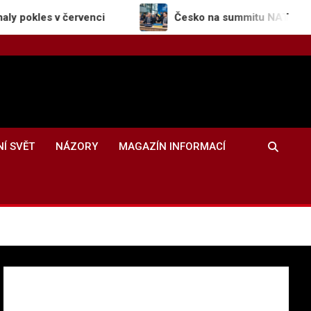
ervenci
Česko na summitu NATO potvrdilo podporu
NÍ SVĚT
NÁZORY
MAGAZÍN INFORMACÍ