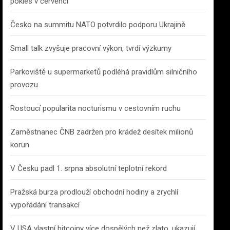
pokles v červenci
Česko na summitu NATO potvrdilo podporu Ukrajině
Small talk zvyšuje pracovní výkon, tvrdí výzkumy
Parkoviště u supermarketů podléhá pravidlům silničního
provozu
Rostoucí popularita nocturismu v cestovním ruchu
Zaměstnanec ČNB zadržen pro krádež desítek milionů
korun
V Česku padl 1. srpna absolutní teplotní rekord
Pražská burza prodlouží obchodní hodiny a zrychlí
vypořádání transakcí
V USA vlastní bitcoiny více dospělých než zlato, ukazují