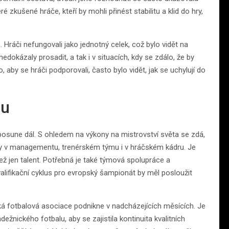
 zkušené hráče, kteří by mohli přinést stabilitu a klid do hry,
 Hráči nefungovali jako jednotný celek, což bylo vidět na
 nedokázaly prosadit, a tak i v situacích, kdy se zdálo, že by
 aby se hráči podporovali, často bylo vidět, jak se uchylují do
lu
posune dál. S ohledem na výkony na mistrovství světa se zdá,
ny v managementu, trenérském týmu i v hráčském kádru. Je
ež jen talent. Potřebná je také týmová spolupráce a
alifikační cyklus pro evropský šampionát by měl posloužit
ská fotbalová asociace podnikne v nadcházejících měsících. Je
ádežnického fotbalu, aby se zajistila kontinuita kvalitních