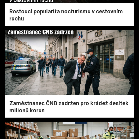
Rostoucí popularita nocturismu v cestovním
ruchu
Zaměstnanec ČNB zadržen pro krádež desítek
milionů korun