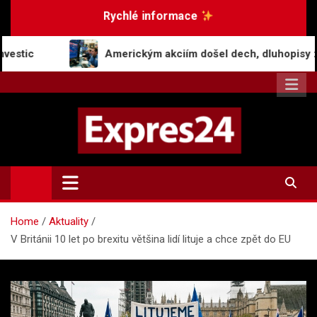
Skip
Rychlé informace
to
content
Americkým akciím došel dech, dluhopisy zaznamenaly pok
Expres24.cz
Rychlé zprávy po celý den
Home
Aktuality
V Británii 10 let po brexitu většina lidí lituje a chce zpět do EU