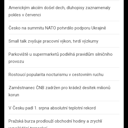
Americkým akciím došel dech, dluhopisy zaznamenaly
pokles v červenci
Česko na summitu NATO potvrdilo podporu Ukrajině
Small talk zvyšuje pracovní výkon, tvrdí výzkumy
Parkoviště u supermarketů podléhá pravidlům silničního
provozu
Rostoucí popularita nocturismu v cestovním ruchu
Zaměstnanec ČNB zadržen pro krádež desítek milionů
korun
V Česku padl 1. srpna absolutní teplotní rekord
Pražská burza prodlouží obchodní hodiny a zrychlí