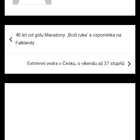
Navigace
40 let od gólu Maradony: ‚Boží ruka‘ a vzpomínka na
pro
Falklandy
příspěvek
Extrémní vedra v Česku, o víkendu až 37 stupňů