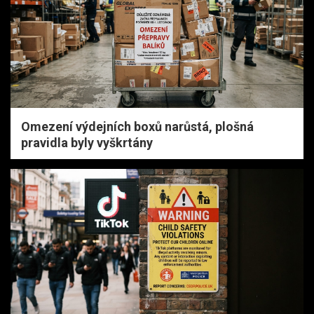
Omezení výdejních boxů narůstá, plošná
pravidla byly vyškrtány