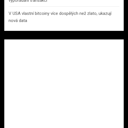
vypořádání transakcí
V USA vlastní bitcoiny více dospělých než zlato, ukazují
nová data