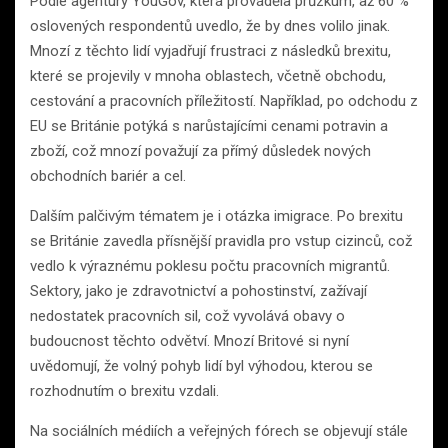
Podle agentury YouGov, která prováděla průzkum, až 60 %
oslovených respondentů uvedlo, že by dnes volilo jinak.
Mnozí z těchto lidí vyjadřují frustraci z následků brexitu,
které se projevily v mnoha oblastech, včetně obchodu,
cestování a pracovních příležitostí. Například, po odchodu z
EU se Británie potýká s narůstajícími cenami potravin a
zboží, což mnozí považují za přímý důsledek nových
obchodních bariér a cel.
Dalším palčivým tématem je i otázka imigrace. Po brexitu
se Británie zavedla přísnější pravidla pro vstup cizinců, což
vedlo k výraznému poklesu počtu pracovních migrantů.
Sektory, jako je zdravotnictví a pohostinství, zažívají
nedostatek pracovních sil, což vyvolává obavy o
budoucnost těchto odvětví. Mnozí Britové si nyní
uvědomují, že volný pohyb lidí byl výhodou, kterou se
rozhodnutím o brexitu vzdali.
Na sociálních médiích a veřejných fórech se objevují stále