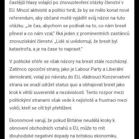
častější hlasy volající po znovuotevření otázky členství v
EU. Mnozí aktivisté a politici tvrdí, že by se mělo konat nové
referendum, aby občané mohli vyjádřit svůj názor na tuto
otázku. „Je čas, abychom se podívali na to, co nám brexit
přinesl a co nám vzal,“ říká jeden z prominentních zastánců
znovuzískání členství. „Lidé si uvědomují, že brexit byl
katastrofa, a je na čase to napravit.“
V politické sféře se však názory na brexit stále rozcházejí.
Zatímco opoziční strany, jako je Labour Party a Liberální
demokraté, volají po návratu do EU, vládnoucí Konzervativní
strana se snaží udržet status quo a obhajovat brexit jako
krok k větší suverenitě a nezávislosti. Tento rozpor mezi
politickými stranami však vede k nejistotě a frustraci mezi
voliči, kteří se cítí být přehlíženi.
Ekonomové varují, že pokud Británie neudělá kroky k
obnovení obchodních vztahů s EU, může to mít
dlouhodobé negativní dopady na britskou ekonomiku.